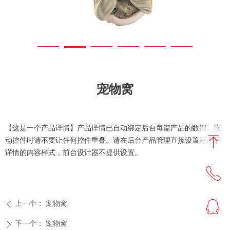
宠物窝
【这是一个产品详情】产品详情已自动绑定后台每篇产品的数据。拖
ꁸ
动控件时请不要让任何控件重叠。请在后台产品管理直接设置好产品
详情的内容样式，前台设计器不提供设置。
ꂅ
回到顶部
ꁗ
上一个：
宠物窝
ꄴ
0513-86556666
下一个：
宠物窝
ꄲ