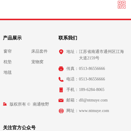
ꀥ
QQ客服
微信二维码
产品展示
联系我们
窗帘
床品套件
地址：
江苏省南通市通州区江海
大道2159号
枕垫
宠物窝
传真：
0513-86556666
地毯
电话：
0513-86556666
手机：
189-6284-8065
邮箱：
dll@ntmuye.com
版权所有 © 
南通牧野
网址：
www.ntmuye.com
织物有限公司
关注官方公众号