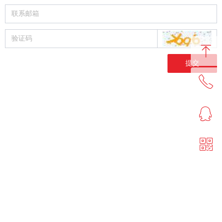
ꁸ
提交
ꂅ
回到顶部
ꁗ
0513-86556666
ꀥ
QQ客服
微信二维码